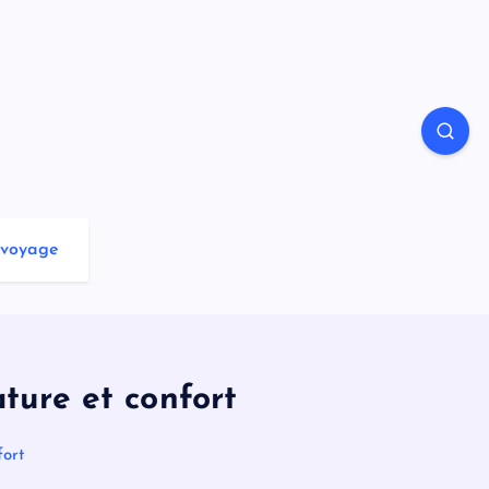
voyage
ature et confort
fort